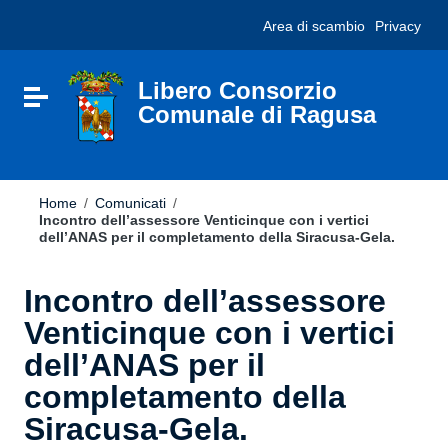
Vai ai contenuti
Nota:
Area di scambio
Privacy
Vai al menu di navigazione
questo
Vai al footer
sito
Web
include
Libero Consorzio
Attiva / disattiva la navigazione
un
Comunale di Ragusa
sistema
di
accessibilità.
Home
/
Comunicati
/
Incontro dell’assessore Venticinque con i vertici
dell’ANAS per il completamento della Siracusa-Gela.
Incontro dell’assessore
Venticinque con i vertici
dell’ANAS per il
completamento della
Siracusa-Gela.