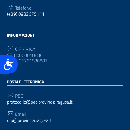
Telefono
(+39) 0932675111
INFORMAZIONI
C.F. / P.IVA
CF: 80000010886
P.IVA: 01261830887
Accessibilità
POSTA ELETTRONICA
PEC
protocollo@pec.provincia.ragusa.it
Email
urp@provincia.ragusa.it