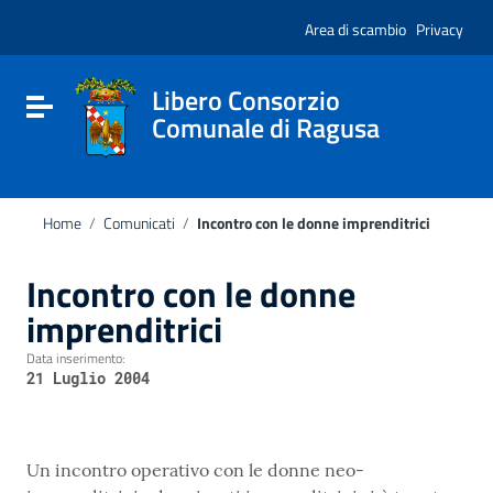
Vai ai contenuti
Nota:
Vai al menu di navigazione
Area di scambio
Privacy
questo
Vai al footer
sito
Web
include
Libero Consorzio
Attiva / disattiva la navigazione
un
Comunale di Ragusa
sistema
di
accessibilità.
Home
/
Comunicati
/
Incontro con le donne imprenditrici
Incontro con le donne
imprenditrici
Data inserimento:
21 Luglio 2004
Un incontro operativo con le donne neo-