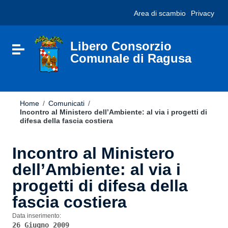
Vai ai contenuti
Nota:
Area di scambio
Privacy
Vai al menu di navigazione
questo
Vai al footer
sito
Web
include
Libero Consorzio
Attiva / disattiva la navigazione
un
Comunale di Ragusa
sistema
di
accessibilità.
Home
/
Comunicati
/
Incontro al Ministero dell’Ambiente: al via i progetti di
difesa della fascia costiera
Incontro al Ministero
dell’Ambiente: al via i
progetti di difesa della
fascia costiera
Data inserimento:
26 Giugno 2009