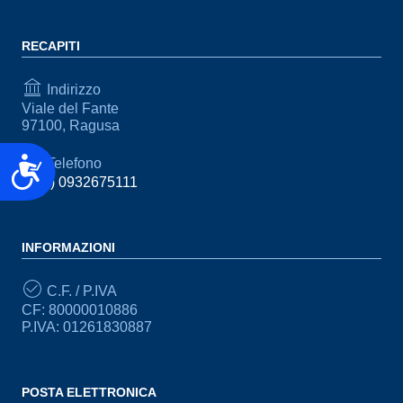
RECAPITI
Indirizzo
Viale del Fante
97100, Ragusa
Accessibilità
Telefono
(+39) 0932675111
INFORMAZIONI
C.F. / P.IVA
CF: 80000010886
P.IVA: 01261830887
POSTA ELETTRONICA