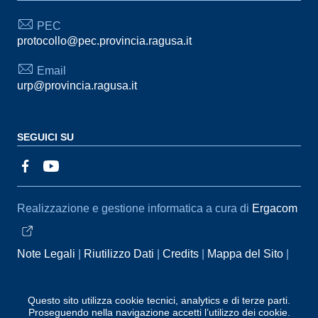
PEC
protocollo@pec.provincia.ragusa.it
Email
urp@provincia.ragusa.it
SEGUICI SU
Sezione Link Utili
Realizzazione e gestione informatica a cura di
Ergacom
Note Legali
Riutilizzo Dati
Credits
Mappa del Sito
Informativa sul trattamento dei dati personali
Reclami e
Segnalazioni
Statistiche accessi
Dichiarazione di
Questo sito utilizza cookie tecnici, analytics e di terze parti.
Proseguendo nella navigazione accetti l’utilizzo dei cookie.