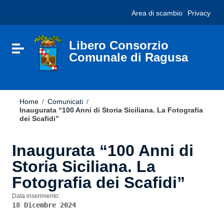
Vai ai contenuti
Nota:
Area di scambio
Privacy
Vai al menu di navigazione
questo
Vai al footer
sito
Web
include
Libero Consorzio
Attiva / disattiva la navigazione
un
Comunale di Ragusa
sistema
di
accessibilità.
Home
/
Comunicati
/
Inaugurata “100 Anni di Storia Siciliana. La Fotografia
dei Scafidi”
Inaugurata “100 Anni di
Storia Siciliana. La
Fotografia dei Scafidi”
Data inserimento:
18 Dicembre 2024