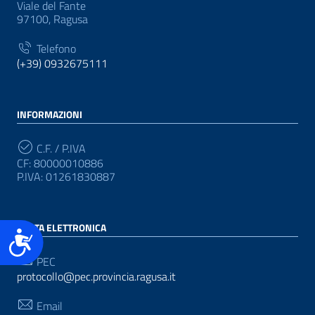
Viale del Fante
97100, Ragusa
Telefono
(+39) 0932675111
INFORMAZIONI
C.F. / P.IVA
CF: 80000010886
P.IVA: 01261830887
POSTA ELETTRONICA
Accessibilità
PEC
protocollo@pec.provincia.ragusa.it
Email