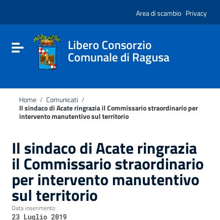
Vai ai contenuti
Nota:
Vai al menu di navigazione
Area di scambio
Privacy
questo
Vai al footer
sito
Web
include
Libero Consorzio
Attiva / disattiva la navigazione
un
Comunale di Ragusa
sistema
di
accessibilità.
Home
/
Comunicati
/
Il sindaco di Acate ringrazia il Commissario straordinario per
intervento manutentivo sul territorio
Il sindaco di Acate ringrazia
il Commissario straordinario
per intervento manutentivo
sul territorio
Data inserimento:
23 Luglio 2019