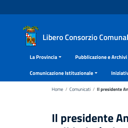
Vai ai contenuti
Nota:
Vai al menu di navigazione
questo
Vai al footer
sito
Web
include
Libero Consorzio Comunal
un
sistema
La Provincia
Pubblicazione e Archivi
di
accessibilità.
Comunicazione Istituzionale
Iniziati
Premi
Control-
F11
Home
/
Comunicati
/
Il presidente A
per
adattare
il
Il presidente A
sito
web