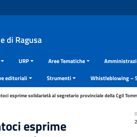
e di Ragusa
URP
Aree Tematiche
Amministrazi
ve editoriali
Strumenti
Whistleblowing – S
ntoci esprime solidarietà al segretario provinciale della Cgil To
D
ntoci esprime