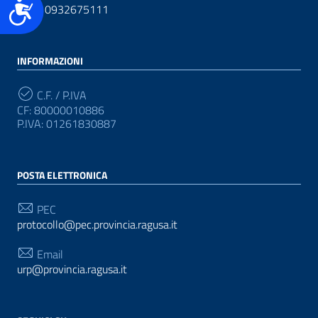
Accessibilità
(+39) 0932675111
INFORMAZIONI
C.F. / P.IVA
CF: 80000010886
P.IVA: 01261830887
POSTA ELETTRONICA
PEC
protocollo@pec.provincia.ragusa.it
Email
urp@provincia.ragusa.it