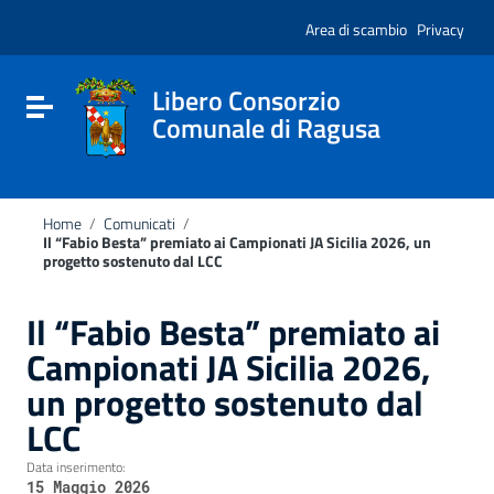
Vai ai contenuti
Nota:
Vai al menu di navigazione
Area di scambio
Privacy
questo
Vai al footer
sito
Web
include
Libero Consorzio
Attiva / disattiva la navigazione
un
Comunale di Ragusa
sistema
di
accessibilità.
Home
/
Comunicati
/
Il “Fabio Besta” premiato ai Campionati JA Sicilia 2026, un
progetto sostenuto dal LCC
Il “Fabio Besta” premiato ai
Campionati JA Sicilia 2026,
un progetto sostenuto dal
LCC
Data inserimento:
15 Maggio 2026