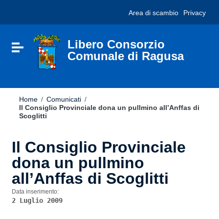
Vai ai contenuti
Nota:
Area di scambio
Privacy
Vai al menu di navigazione
questo
Vai al footer
sito
Web
include
Libero Consorzio
Attiva / disattiva la navigazione
un
Comunale di Ragusa
sistema
di
accessibilità.
Home
/
Comunicati
/
Il Consiglio Provinciale dona un pullmino all’Anffas di
Scoglitti
Il Consiglio Provinciale
dona un pullmino
all’Anffas di Scoglitti
Data inserimento:
2 Luglio 2009