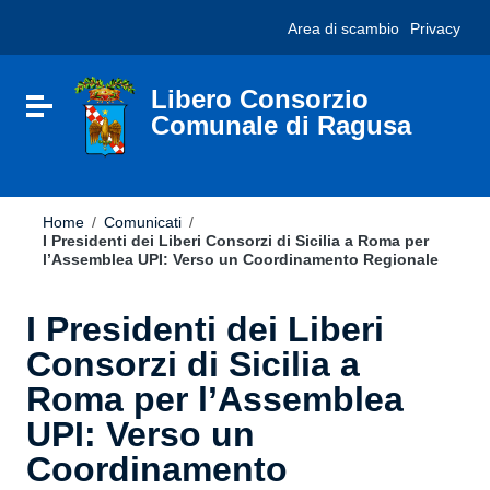
Vai ai contenuti
Nota:
Area di scambio
Privacy
Vai al menu di navigazione
questo
Vai al footer
sito
Web
include
Libero Consorzio
Attiva / disattiva la navigazione
un
Comunale di Ragusa
sistema
di
accessibilità.
Home
/
Comunicati
/
I Presidenti dei Liberi Consorzi di Sicilia a Roma per
l’Assemblea UPI: Verso un Coordinamento Regionale
I Presidenti dei Liberi
Consorzi di Sicilia a
Roma per l’Assemblea
UPI: Verso un
Coordinamento