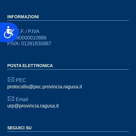
INFORMAZIONI
Accessibilità
C.F. / P.IVA
CF: 80000010886
P.IVA: 01261830887
POSTA ELETTRONICA
PEC
protocollo@pec.provincia.ragusa.it
Email
urp@provincia.ragusa.it
SEGUICI SU