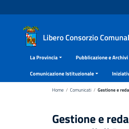
Vai ai contenuti
Nota:
Vai al menu di navigazione
questo
Vai al footer
sito
Web
include
Libero Consorzio Comunal
un
sistema
La Provincia
Pubblicazione e Archivi
di
accessibilità.
Comunicazione Istituzionale
Iniziati
Premi
Control-
F11
Home
/
Comunicati
/
Gestione e reda
per
adattare
il
Gestione e reda
sito
web