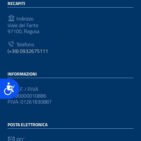
RECAPITI
Indirizzo
Viale del Fante
97100, Ragusa
Telefono
(+39) 0932675111
INFORMAZIONI
Accessibilità
C.F. / P.IVA
CF: 80000010886
P.IVA: 01261830887
POSTA ELETTRONICA
PEC