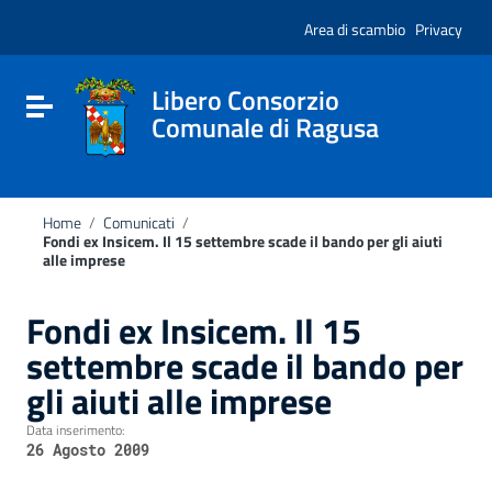
Vai ai contenuti
Nota:
Vai al menu di navigazione
Area di scambio
Privacy
questo
Vai al footer
sito
Web
include
Libero Consorzio
Attiva / disattiva la navigazione
un
Comunale di Ragusa
sistema
di
accessibilità.
Home
/
Comunicati
/
Fondi ex Insicem. Il 15 settembre scade il bando per gli aiuti
alle imprese
Fondi ex Insicem. Il 15
settembre scade il bando per
gli aiuti alle imprese
Data inserimento:
26 Agosto 2009