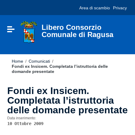
Vai ai contenuti
Nota:
Area di scambio
Privacy
Vai al menu di navigazione
questo
Vai al footer
sito
Web
include
Libero Consorzio
Attiva / disattiva la navigazione
un
Comunale di Ragusa
sistema
di
accessibilità.
Home
/
Comunicati
/
Fondi ex Insicem. Completata l’istruttoria delle
domande presentate
Fondi ex Insicem.
Completata l’istruttoria
delle domande presentate
Data inserimento:
10 Ottobre 2009