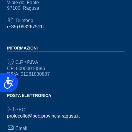
Viale del Fante
97100, Ragusa
Telefono
(+39) 0932675111
INFORMAZIONI
C.F. / P.IVA
CF: 80000010886
P.IVA: 01261830887
Accessibilità
POSTA ELETTRONICA
PEC
protocollo@pec.provincia.ragusa.it
Email