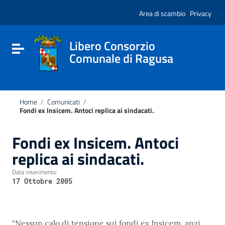
Vai ai contenuti
Nota:
Vai al menu di navigazione
Area di scambio
Privacy
questo
Vai al footer
sito
Web
include
Libero Consorzio
Attiva / disattiva la navigazione
un
Comunale di Ragusa
sistema
di
accessibilità.
Home
/
Comunicati
/
Fondi ex Insicem. Antoci replica ai sindacati.
Fondi ex Insicem. Antoci
replica ai sindacati.
Data inserimento:
17 Ottobre 2005
“Nessun calo di tensione sui fondi ex Insicem, anzi