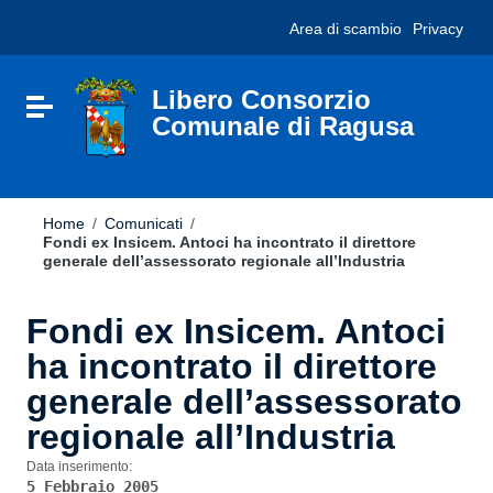
Vai ai contenuti
Nota:
Area di scambio
Privacy
Vai al menu di navigazione
questo
Vai al footer
sito
Web
include
Libero Consorzio
Attiva / disattiva la navigazione
un
Comunale di Ragusa
sistema
di
accessibilità.
Home
/
Comunicati
/
Fondi ex Insicem. Antoci ha incontrato il direttore
generale dell’assessorato regionale all’Industria
Fondi ex Insicem. Antoci
ha incontrato il direttore
generale dell’assessorato
regionale all’Industria
Data inserimento:
5 Febbraio 2005