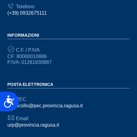
Telefono
(+39) 0932675111
INFORMAZIONI
C.F. / P.IVA
CF: 80000010886
P.IVA: 01261830887
POSTA ELETTRONICA
Accessibilità
PEC
protocollo@pec.provincia.ragusa.it
Email
urp@provincia.ragusa.it