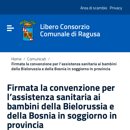
Vai ai contenuti
Nota:
Vai al menu di navigazione
Area di scambio
Privacy
questo
Vai al footer
sito
Web
include
Libero Consorzio
Attiva / disattiva la navigazione
un
Comunale di Ragusa
sistema
di
accessibilità.
Home
/
Comunicati
/
Firmata la convenzione per l’assistenza sanitaria ai bambini
della Bielorussia e della Bosnia in soggiorno in provincia
Firmata la convenzione per
l’assistenza sanitaria ai
bambini della Bielorussia e
della Bosnia in soggiorno in
provincia