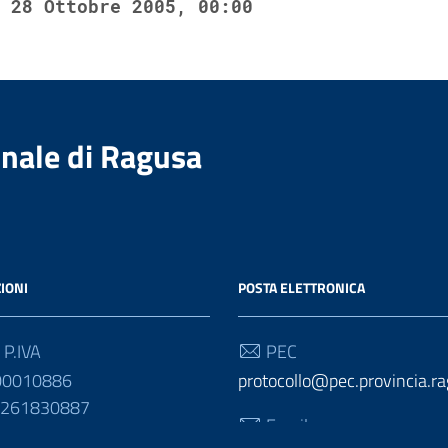
28 Ottobre 2005, 00:00
nale di Ragusa
IONI
POSTA ELETTRONICA
 P.IVA
PEC
00010886
protocollo@pec.provincia.ra
01261830887
Email