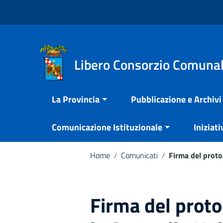
Vai ai contenuti
Nota:
Vai al menu di navigazione
questo
Vai al footer
sito
Web
include
Libero Consorzio Comunal
un
sistema
La Provincia
Pubblicazione e Archivi
di
accessibilità.
Comunicazione Istituzionale
Iniziati
Premi
Control-
F11
Home
/
Comunicati
/
Firma del protoc
per
adattare
il
Firma del proto
sito
web