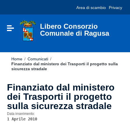
Vai ai contenuti
Nota:
Area di scambio
Privacy
Vai al menu di navigazione
questo
Vai al footer
sito
Web
include
Libero Consorzio
Attiva / disattiva la navigazione
un
Comunale di Ragusa
sistema
di
accessibilità.
Home
/
Comunicati
/
Finanziato dal ministero dei Trasporti il progetto sulla
sicurezza stradale
Finanziato dal ministero
dei Trasporti il progetto
sulla sicurezza stradale
Data inserimento:
1 Aprile 2010