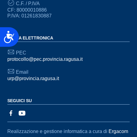
C.F. / P.IVA
CF: 80000010886
P.IVA: 01261830887
Accessibilità
POSTA ELETTRONICA
PEC
protocollo@pec.provincia.ragusa.it
Email
urp@provincia.ragusa.it
SEGUICI SU
Sezione Link Utili
Realizzazione e gestione informatica a cura di
Ergacom