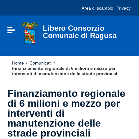
Vai ai contenuti
Nota:
Area di scambio
Privacy
Vai al menu di navigazione
questo
Vai al footer
sito
Web
include
Libero Consorzio
Attiva / disattiva la navigazione
un
Comunale di Ragusa
sistema
di
accessibilità.
Home
/
Comunicati
/
Finanziamento regionale di 6 milioni e mezzo per
interventi di manutenzione delle strade provinciali
Finanziamento regionale
di 6 milioni e mezzo per
interventi di
manutenzione delle
strade provinciali