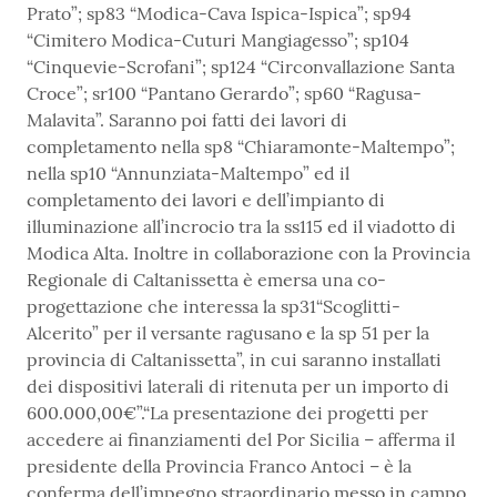
Prato”; sp83 “Modica-Cava Ispica-Ispica”; sp94
“Cimitero Modica-Cuturi Mangiagesso”; sp104
“Cinquevie-Scrofani”; sp124 “Circonvallazione Santa
Croce”; sr100 “Pantano Gerardo”; sp60 “Ragusa-
Malavita”. Saranno poi fatti dei lavori di
completamento nella sp8 “Chiaramonte-Maltempo”;
nella sp10 “Annunziata-Maltempo” ed il
completamento dei lavori e dell’impianto di
illuminazione all’incrocio tra la ss115 ed il viadotto di
Modica Alta. Inoltre in collaborazione con la Provincia
Regionale di Caltanissetta è emersa una co-
progettazione che interessa la sp31“Scoglitti-
Alcerito” per il versante ragusano e la sp 51 per la
provincia di Caltanissetta”, in cui saranno installati
dei dispositivi laterali di ritenuta per un importo di
600.000,00€”.“La presentazione dei progetti per
accedere ai finanziamenti del Por Sicilia – afferma il
presidente della Provincia Franco Antoci – è la
conferma dell’impegno straordinario messo in campo