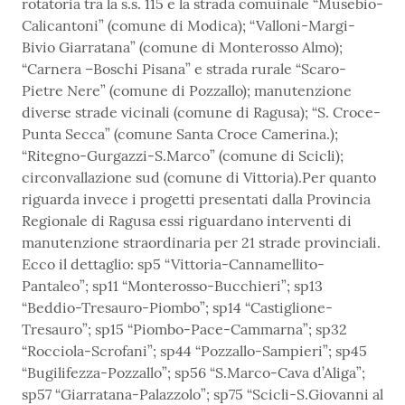
rotatoria tra la s.s. 115 e la strada comuinale “Musebio-
Calicantoni” (comune di Modica); “Valloni-Margi-
Bivio Giarratana” (comune di Monterosso Almo);
“Carnera –Boschi Pisana” e strada rurale “Scaro-
Pietre Nere” (comune di Pozzallo); manutenzione
diverse strade vicinali (comune di Ragusa); “S. Croce-
Punta Secca” (comune Santa Croce Camerina.);
“Ritegno-Gurgazzi-S.Marco” (comune di Scicli);
circonvallazione sud (comune di Vittoria).Per quanto
riguarda invece i progetti presentati dalla Provincia
Regionale di Ragusa essi riguardano interventi di
manutenzione straordinaria per 21 strade provinciali.
Ecco il dettaglio: sp5 “Vittoria-Cannamellito-
Pantaleo”; sp11 “Monterosso-Bucchieri”; sp13
“Beddio-Tresauro-Piombo”; sp14 “Castiglione-
Tresauro”; sp15 “Piombo-Pace-Cammarna”; sp32
“Rocciola-Scrofani”; sp44 “Pozzallo-Sampieri”; sp45
“Bugilifezza-Pozzallo”; sp56 “S.Marco-Cava d’Aliga”;
sp57 “Giarratana-Palazzolo”; sp75 “Scicli-S.Giovanni al