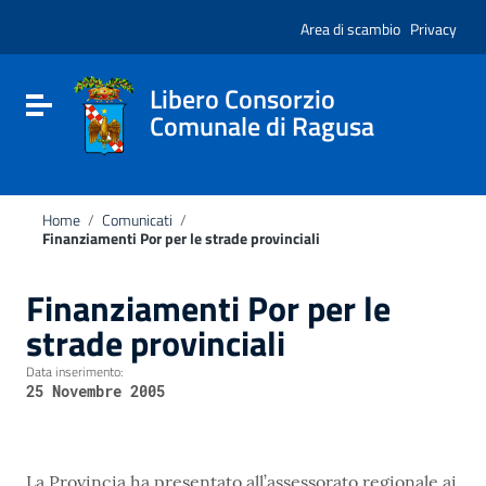
Vai ai contenuti
Nota:
Vai al menu di navigazione
Area di scambio
Privacy
questo
Vai al footer
sito
Web
include
Libero Consorzio
Attiva / disattiva la navigazione
un
Comunale di Ragusa
sistema
di
accessibilità.
Home
/
Comunicati
/
Finanziamenti Por per le strade provinciali
Finanziamenti Por per le
strade provinciali
Data inserimento:
25 Novembre 2005
La Provincia ha presentato all’assessorato regionale ai