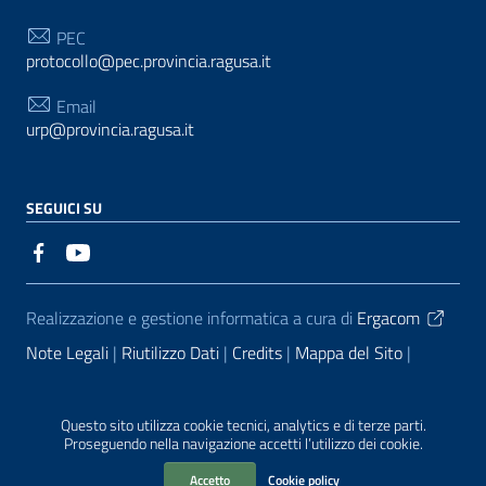
PEC
protocollo@pec.provincia.ragusa.it
Email
urp@provincia.ragusa.it
SEGUICI SU
Sezione Link Utili
Realizzazione e gestione informatica a cura di
Ergacom
Note Legali
Riutilizzo Dati
Credits
Mappa del Sito
Informativa sul trattamento dei dati personali
Reclami e
Segnalazioni
Statistiche accessi
Dichiarazione di
Questo sito utilizza cookie tecnici, analytics e di terze parti.
Proseguendo nella navigazione accetti l’utilizzo dei cookie.
Accessibilità
Accetto
Cookie policy