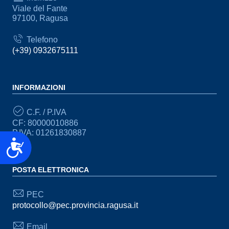
Viale del Fante
97100, Ragusa
Telefono
(+39) 0932675111
INFORMAZIONI
C.F. / P.IVA
CF: 80000010886
P.IVA: 01261830887
Accessibilità
POSTA ELETTRONICA
PEC
protocollo@pec.provincia.ragusa.it
Email