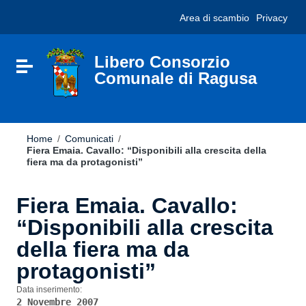
Vai ai contenuti
Nota:
Area di scambio
Privacy
Vai al menu di navigazione
questo
Vai al footer
sito
Web
include
Libero Consorzio
Attiva / disattiva la navigazione
un
Comunale di Ragusa
sistema
di
accessibilità.
Home
/
Comunicati
/
Fiera Emaia. Cavallo: “Disponibili alla crescita della
fiera ma da protagonisti”
Fiera Emaia. Cavallo:
“Disponibili alla crescita
della fiera ma da
protagonisti”
Data inserimento:
2 Novembre 2007