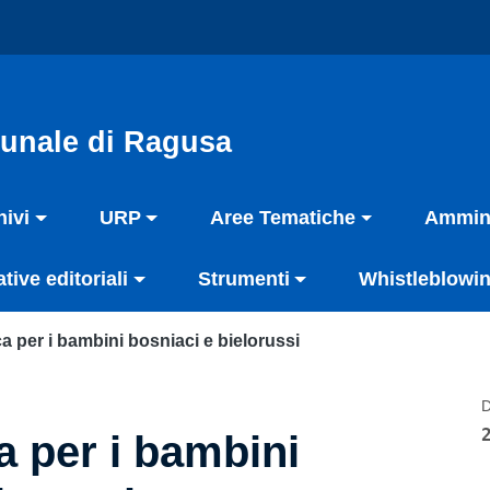
unale di Ragusa
hivi
URP
Aree Tematiche
Ammini
ative editoriali
Strumenti
Whistleblowin
ca per i bambini bosniaci e bielorussi
D
a per i bambini