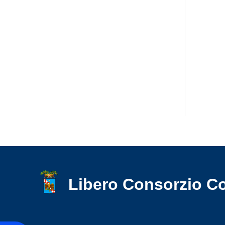
accessibilità.
Libero Consorzio C