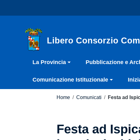
Vai ai contenuti
Nota:
Vai al menu di navigazione
questo
Vai al footer
sito
Web
include
Libero Consorzio Com
un
sistema
La Provincia
Pubblicazione e Arc
di
accessibilità.
Comunicazione Istituzionale
Inizi
Premi
Control-
F11
Home
/
Comunicati
/
Festa ad Ispi
per
adattare
il
Festa ad Ispic
sito
web