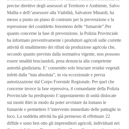
precise direttive degli assessori al Territorio e Ambiente, Salvo
Mallia e dell\’assessore alla Viabilità, Salvatore Minardi, ha
messo a punto un piano di contrasto per la prevenzione e la
repressione del cosiddetto fenomeno delle “fumarole”.Per
quanto concerne la fase di prevenzione, la Polizia Provinciale
ha informato preventivamente i produttori agricoli sulle corrette
attività di smaltimento dei rifiuti da produzione agricola che,
secondo quanto previsto dalla normativa vigente, non possono
essere smaltiti bruciandoli, pena denuncia alla competente
autorità giudiziaria. E’ consentito solo bruciare residui vegetali
infetti dalla “tuta absoluta”, in via eccezionale e previa
autorizzazione dal Corpo Forestale Regionale. Per quel che
concerne invece la fase repressiva, il comandante della Polizia
Provinciale ha predisposto l\’appostamento di unità dislocate
sui monti iblei in modo da poter avvistare da lontano le
fumarole e permettere l\’intervento immediato delle pattuglie in
loco. La suddetta attività ha già permesso di effettuare 22
diffide e sono ben otto gli imprenditori agricoli, individuati nei