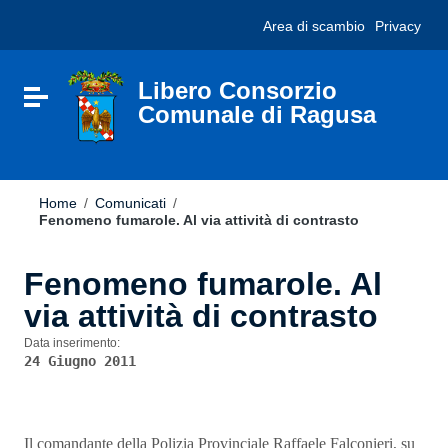
Vai ai contenuti
Nota:
Area di scambio
Privacy
Vai al menu di navigazione
questo
Vai al footer
sito
Web
include
Libero Consorzio
Attiva / disattiva la navigazione
un
Comunale di Ragusa
sistema
di
accessibilità.
Home
/
Comunicati
/
Fenomeno fumarole. Al via attività di contrasto
Fenomeno fumarole. Al
via attività di contrasto
Data inserimento:
24 Giugno 2011
Il comandante della Polizia Provinciale Raffaele Falconieri, su