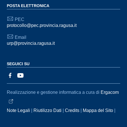
POSTA ELETTRONICA
PEC
protocollo@pec.provincia.ragusa.it
Email
urp@provincia.ragusa.it
SEGUICI SU
Sezione Link Utili
Realizzazione e gestione informatica a cura di
Ergacom
Note Legali
Riutilizzo Dati
Credits
Mappa del Sito
Informativa sul trattamento dei dati personali
Reclami e