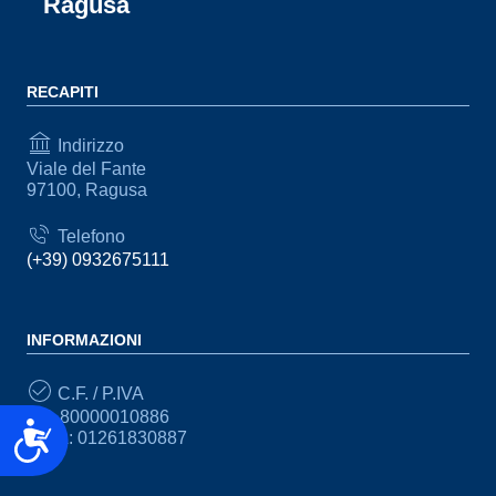
Ragusa
RECAPITI
Indirizzo
Viale del Fante
97100, Ragusa
Telefono
(+39) 0932675111
INFORMAZIONI
C.F. / P.IVA
CF: 80000010886
Accessibilità
P.IVA: 01261830887