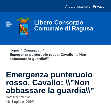
Vai ai contenuti
Nota:
Area di scambio
Privacy
Vai al menu di navigazione
questo
Vai al footer
sito
Web
include
Libero Consorzio
Attiva / disattiva la navigazione
un
Comunale di Ragusa
sistema
di
accessibilità.
Home
/
Comunicati
/
Emergenza punteruolo rosso. Cavallo: \\”Non
abbassare la guardia\\”
Emergenza punteruolo
rosso. Cavallo: \\”Non
abbassare la guardia\\”
Data inserimento:
18 Luglio 2009