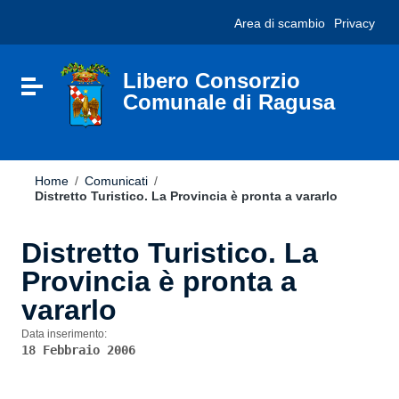
Vai ai contenuti
Nota:
Area di scambio
Privacy
Vai al menu di navigazione
questo
Vai al footer
sito
Web
include
Libero Consorzio
Attiva / disattiva la navigazione
un
Comunale di Ragusa
sistema
di
accessibilità.
Home
/
Comunicati
/
Distretto Turistico. La Provincia è pronta a vararlo
Distretto Turistico. La
Provincia è pronta a
vararlo
Data inserimento:
18 Febbraio 2006