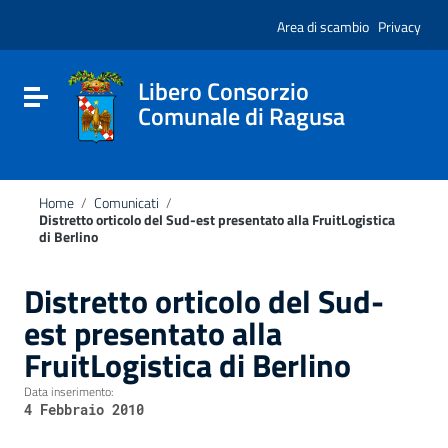
Vai ai contenuti
Nota:
Vai al menu di navigazione
Area di scambio
Privacy
questo
Vai al footer
sito
Web
include
Libero Consorzio
Attiva / disattiva la navigazione
un
Comunale di Ragusa
sistema
di
accessibilità.
Home
/
Comunicati
/
Distretto orticolo del Sud-est presentato alla FruitLogistica
di Berlino
Distretto orticolo del Sud-
est presentato alla
FruitLogistica di Berlino
Data inserimento:
4 Febbraio 2010