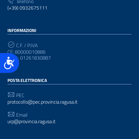
Telefono
(+39) 0932675111
INFORMAZIONI
C.F. / P.IVA
CF: 80000010886
P.IVA: 01261830887
Accessibilità
POSTA ELETTRONICA
PEC
protocollo@pec.provincia.ragusa.it
Email
urp@provincia.ragusa.it