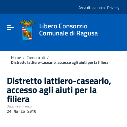
Vai ai contenuti
Nota:
Vai al menu di navigazione
Area di scambio
Privacy
questo
Vai al footer
sito
Web
include
Libero Consorzio
Attiva / disattiva la navigazione
un
Comunale di Ragusa
sistema
di
accessibilità.
Home
/
Comunicati
/
Distretto lattiero-caseario, accesso agli aiuti per la filiera
Distretto lattiero-caseario,
accesso agli aiuti per la
filiera
Data inserimento:
24 Marzo 2010