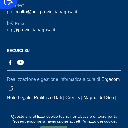
PEC
protocollo@pec.provincia.ragusa.it
Email
urp@provincia.ragusa.it
SEGUICI SU
Sezione Link Utili
Realizzazione e gestione informatica a cura di
Ergacom
Note Legali
Riutilizzo Dati
Credits
Mappa del Sito
Informativa sul trattamento dei dati personali
Reclami e
Segnalazioni
Statistiche accessi
Dichiarazione di
Questo sito utilizza cookie tecnici, analytics e di terze parti.
Proseguendo nella navigazione accetti l’utilizzo dei cookie.
Accessibilità