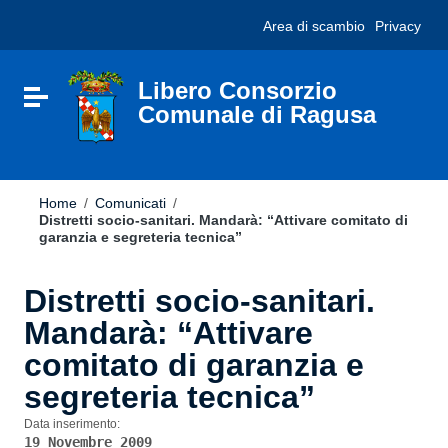
Vai ai contenuti
Nota:
Area di scambio
Privacy
Vai al menu di navigazione
questo
Vai al footer
sito
Web
include
Libero Consorzio
Attiva / disattiva la navigazione
un
Comunale di Ragusa
sistema
di
accessibilità.
Home
/
Comunicati
/
Distretti socio-sanitari. Mandarà: “Attivare comitato di
garanzia e segreteria tecnica”
Distretti socio-sanitari.
Mandarà: “Attivare
comitato di garanzia e
segreteria tecnica”
Data inserimento:
19 Novembre 2009