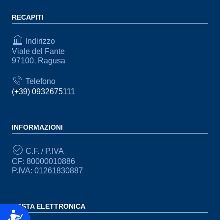
RECAPITI
Indirizzo
Viale del Fante
97100, Ragusa
Telefono
(+39) 0932675111
INFORMAZIONI
C.F. / P.IVA
CF: 80000010886
P.IVA: 01261830887
POSTA ELETTRONICA
Accessibilità