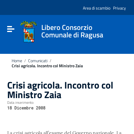
Vai ai contenuti
Nota:
Vai al menu di navigazione
Area di scambio
Privacy
questo
Vai al footer
sito
Web
include
Libero Consorzio
Attiva / disattiva la navigazione
un
Comunale di Ragusa
sistema
di
accessibilità.
Home
/
Comunicati
/
Crisi agricola. Incontro col Ministro Zaia
Crisi agricola. Incontro col
Ministro Zaia
Data inserimento:
18 Dicembre 2008
La crisi agricola all’esame del Governo nazionale. La