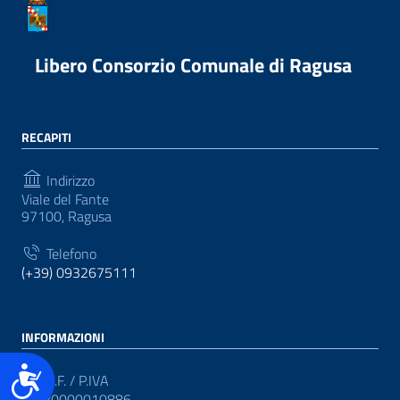
Libero Consorzio Comunale di Ragusa
RECAPITI
Indirizzo
Viale del Fante
97100, Ragusa
Telefono
(+39) 0932675111
INFORMAZIONI
Accessibilità
C.F. / P.IVA
CF: 80000010886