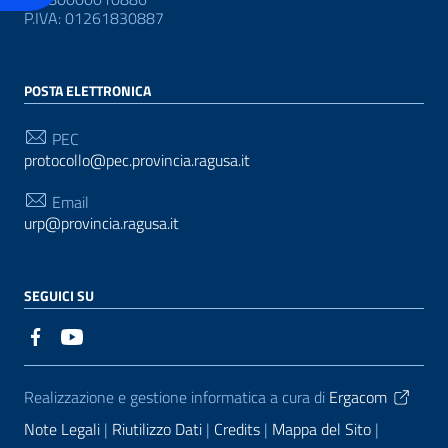
P.IVA: 01261830887
POSTA ELETTRONICA
PEC
protocollo@pec.provincia.ragusa.it
Email
urp@provincia.ragusa.it
SEGUICI SU
Sezione Link Utili
Realizzazione e gestione informatica a cura di
Ergacom
Note Legali
Riutilizzo Dati
Credits
Mappa del Sito