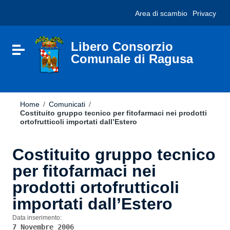
Vai ai contenuti
Nota:
Area di scambio
Privacy
Vai al menu di navigazione
questo
Vai al footer
sito
Web
include
Libero Consorzio
Attiva / disattiva la navigazione
un
Comunale di Ragusa
sistema
di
accessibilità.
Home
/
Comunicati
/
Costituito gruppo tecnico per fitofarmaci nei prodotti
ortofrutticoli importati dall’Estero
Costituito gruppo tecnico
per fitofarmaci nei
prodotti ortofrutticoli
importati dall’Estero
Data inserimento:
7 Novembre 2006