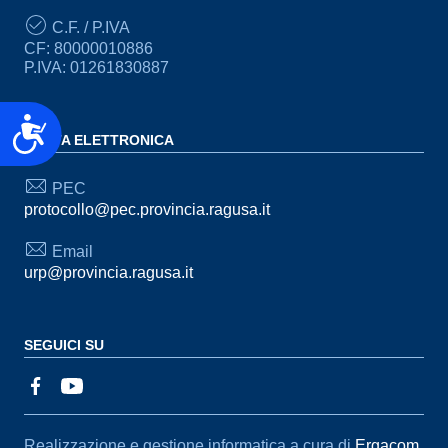
C.F. / P.IVA
CF: 80000010886
P.IVA: 01261830887
Accessibilità
POSTA ELETTRONICA
PEC
protocollo@pec.provincia.ragusa.it
Email
urp@provincia.ragusa.it
SEGUICI SU
Sezione Link Utili
Realizzazione e gestione informatica a cura di
Ergacom