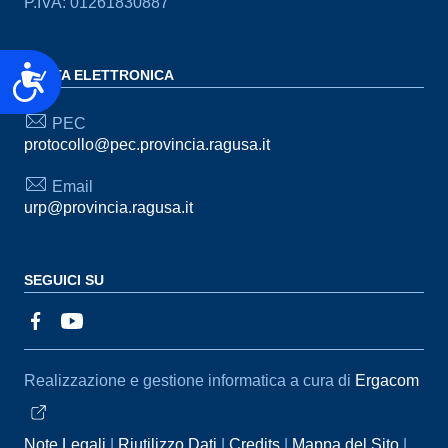
P.IVA: 01261830887
Accessibilità
POSTA ELETTRONICA
PEC
protocollo@pec.provincia.ragusa.it
Email
urp@provincia.ragusa.it
SEGUICI SU
Sezione Link Utili
Realizzazione e gestione informatica a cura di
Ergacom
Note Legali
Riutilizzo Dati
Credits
Mappa del Sito