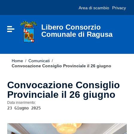
Vai ai contenuti
Nota:
Area di scambio
Privacy
Vai al menu di navigazione
questo
Vai al footer
sito
Web
include
Libero Consorzio
Attiva / disattiva la navigazione
un
Comunale di Ragusa
sistema
di
accessibilità.
Home
/
Comunicati
/
Convocazione Consiglio Provinciale il 26 giugno
Convocazione Consiglio
Provinciale il 26 giugno
Data inserimento:
23 Giugno 2025