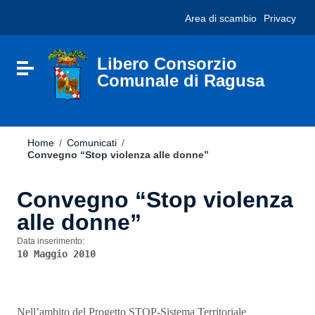
Vai ai contenuti
Nota:
Area di scambio
Privacy
Vai al menu di navigazione
questo
Vai al footer
sito
Web
include
Libero Consorzio
Attiva / disattiva la navigazione
un
Comunale di Ragusa
sistema
di
accessibilità.
Home
/
Comunicati
/
Convegno “Stop violenza alle donne”
Convegno “Stop violenza
alle donne”
Data inserimento:
10 Maggio 2010
Nell’ambito del Progetto STOP-Sistema Territoriale