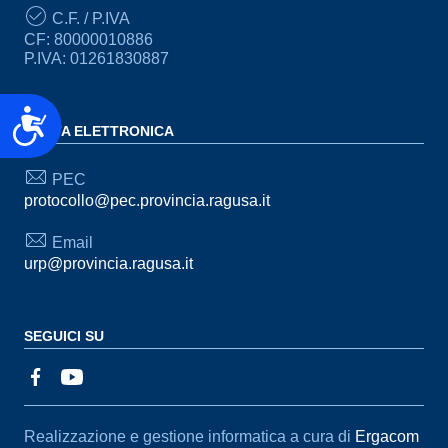
C.F. / P.IVA
CF: 80000010886
P.IVA: 01261830887
Accessibilità
POSTA ELETTRONICA
PEC
protocollo@pec.provincia.ragusa.it
Email
urp@provincia.ragusa.it
SEGUICI SU
Sezione Link Utili
Realizzazione e gestione informatica a cura di
Ergacom