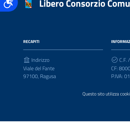
Libero Consorzio Comu
Accessibilità
RECAPITI
INFORMAZ
Indirizzo
C.F. /
Viale del Fante
CF: 800
97100, Ragusa
P.IVA: 
Telefono
Questo sito utilizza cooki
(+39) 0932675111
Sezione Link Utili
Realizzazione e gestione informatica a cura di
Ergacom