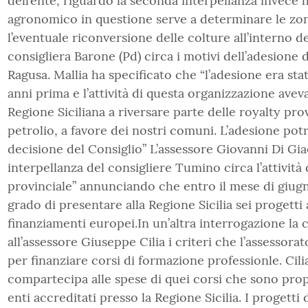
dell’ente, riguardo la seconda interpellanza invece 
agronomico in questione serve a determinare le zon
l’eventuale riconversione delle colture all’interno de
consigliera Barone (Pd) circa i motivi dell’adesione 
Ragusa. Mallia ha specificato che “l’adesione era sta
anni prima e l’attività di questa organizzazione avev
Regione Siciliana a riversare parte delle royalty pro
petrolio, a favore dei nostri comuni. L’adesione po
decisione del Consiglio” L’assessore Giovanni Di Gi
interpellanza del consigliere Tumino circa l’attività 
provinciale” annunciando che entro il mese di giugn
grado di presentare alla Regione Sicilia sei progetti a 
finanziamenti europei.In un’altra interrogazione la 
all’assessore Giuseppe Cilia i criteri che l’assessorat
per finanziare corsi di formazione professionle. Cili
compartecipa alle spese di quei corsi che sono prop
enti accreditati presso la Regione Sicilia. I progett