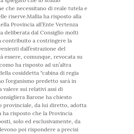
ha spiegato che lo studio
e che necessitano di reale tutela e
lle riserve.Mallia ha risposto alla
della Provincia all’Ente Vertenza
ta deliberata dal Consiglio molti
a contribuito a costringere la
venienti dall’estrazione del
trà essere, comunque, revocata su
acomo ha risposto ad un’altra
della cosiddetta “cabina di regia
o l’organismo predetto sarà in
valere sui relativi assi di
consigliera Barone ha chiesto
o provinciale, da lui diretto, adotta
a ha risposto che la Provincia
osti, solo ed esclusivamente, da
i devono poi rispondere a precisi