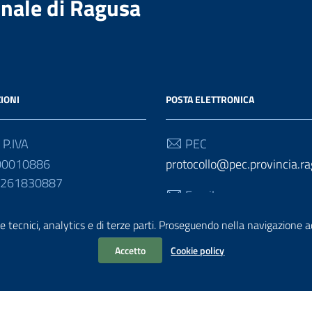
nale di Ragusa
IONI
POSTA ELETTRONICA
 P.IVA
PEC
00010886
protocollo@pec.provincia.ra
01261830887
Email
urp@provincia.ragusa.it
e tecnici, analytics e di terze parti. Proseguendo nella navigazione acc
Accetto
Cookie policy