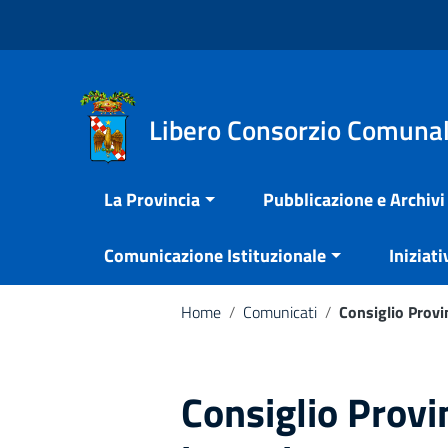
Vai ai contenuti
Nota:
Vai al menu di navigazione
questo
Vai al footer
sito
Web
include
Libero Consorzio Comunal
un
sistema
La Provincia
Pubblicazione e Archivi
di
accessibilità.
Comunicazione Istituzionale
Iniziati
Premi
Control-
F11
Home
/
Comunicati
/
Consiglio Provi
per
adattare
il
Consiglio Provi
sito
web