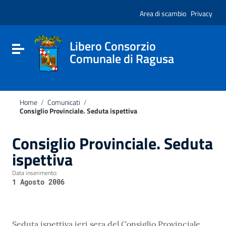
Vai ai contenuti
Nota:
Vai al menu di navigazione
Area di scambio
Privacy
questo
Vai al footer
sito
Web
include
Libero Consorzio
Attiva / disattiva la navigazione
un
Comunale di Ragusa
sistema
di
accessibilità.
Home
/
Comunicati
/
Consiglio Provinciale. Seduta ispettiva
Consiglio Provinciale. Seduta
ispettiva
Data inserimento:
1 Agosto 2006
Seduta ispettiva ieri sera del Consiglio Provinciale.