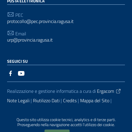
POSTA ELETTRONICA
PEC
protocollo@pec.provincia.ragusa.it
Email
urp@provincia.ragusa.it
SEGUICI SU
Sezione Link Utili
Realizzazione e gestione informatica a cura di
Ergacom
Note Legali
Riutilizzo Dati
Credits
Mappa del Sito
Informativa sul trattamento dei dati personali
Reclami e
Segnalazioni
Statistiche accessi
Dichiarazione di
Questo sito utilizza cookie tecnici, analytics e di terze parti.
Proseguendo nella navigazione accetti l’utilizzo dei cookie.
Accessibilità