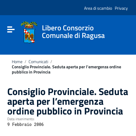
Vai ai contenuti
Nota:
Vai al menu di navigazione
Area di scambio
Privacy
questo
Vai al footer
sito
Web
include
Libero Consorzio
Attiva / disattiva la navigazione
un
Comunale di Ragusa
sistema
di
accessibilità.
Home
/
Comunicati
/
Consiglio Provinciale. Seduta aperta per l’emergenza ordine
pubblico in Provincia
Consiglio Provinciale. Seduta
aperta per l’emergenza
ordine pubblico in Provincia
Data inserimento:
9 Febbraio 2006