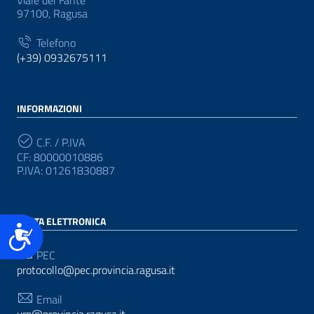
Viale del Fante
97100, Ragusa
Telefono
(+39) 0932675111
INFORMAZIONI
C.F. / P.IVA
CF: 80000010886
P.IVA: 01261830887
POSTA ELETTRONICA
Accessibilità
PEC
protocollo@pec.provincia.ragusa.it
Email