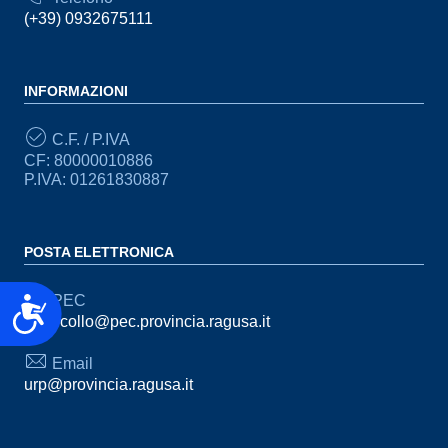
(+39) 0932675111
INFORMAZIONI
C.F. / P.IVA
CF: 80000010886
P.IVA: 01261830887
POSTA ELETTRONICA
PEC
Accessibilità
protocollo@pec.provincia.ragusa.it
Email
urp@provincia.ragusa.it