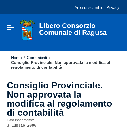
Vai ai contenuti
Nota:
Area di scambio
Privacy
Vai al menu di navigazione
questo
Vai al footer
sito
Web
include
Libero Consorzio
Attiva / disattiva la navigazione
un
Comunale di Ragusa
sistema
di
accessibilità.
Home
/
Comunicati
/
Consiglio Provinciale. Non approvata la modifica al
regolamento di contabilità
Consiglio Provinciale.
Non approvata la
modifica al regolamento
di contabilità
Data inserimento:
3 Luglio 2006