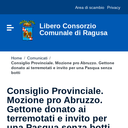
Vai ai contenuti
Nota:
Area di scambio
Privacy
Vai al menu di navigazione
questo
Vai al footer
sito
Web
include
Libero Consorzio
Attiva / disattiva la navigazione
un
Comunale di Ragusa
sistema
di
accessibilità.
Home
/
Comunicati
/
Consiglio Provinciale. Mozione pro Abruzzo. Gettone
donato ai terremotati e invito per una Pasqua senza
botti
Consiglio Provinciale.
Mozione pro Abruzzo.
Gettone donato ai
terremotati e invito per
una Pasqua senza botti