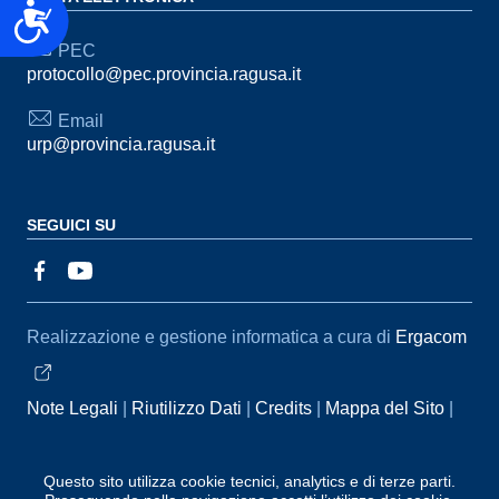
Accessibilità
PEC
protocollo@pec.provincia.ragusa.it
Email
urp@provincia.ragusa.it
SEGUICI SU
Sezione Link Utili
Realizzazione e gestione informatica a cura di
Ergacom
Note Legali
Riutilizzo Dati
Credits
Mappa del Sito
Informativa sul trattamento dei dati personali
Reclami e
Segnalazioni
Statistiche accessi
Dichiarazione di
Questo sito utilizza cookie tecnici, analytics e di terze parti.