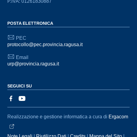
P.IVA: 01261830887
POSTA ELETTRONICA
PEC
protocollo@pec.provincia.ragusa.it
Email
urp@provincia.ragusa.it
SEGUICI SU
Sezione Link Utili
Realizzazione e gestione informatica a cura di
Ergacom
Note Legali
Riutilizzo Dati
Credits
Mappa del Sito