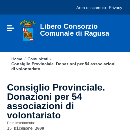
Vai ai contenuti
Nota:
Area di scambio
Privacy
Vai al menu di navigazione
questo
Vai al footer
sito
Web
include
Libero Consorzio
Attiva / disattiva la navigazione
un
Comunale di Ragusa
sistema
di
accessibilità.
Home
/
Comunicati
/
Consiglio Provinciale. Donazioni per 54 associazioni
di volontariato
Consiglio Provinciale.
Donazioni per 54
associazioni di
volontariato
Data inserimento:
15 Dicembre 2009