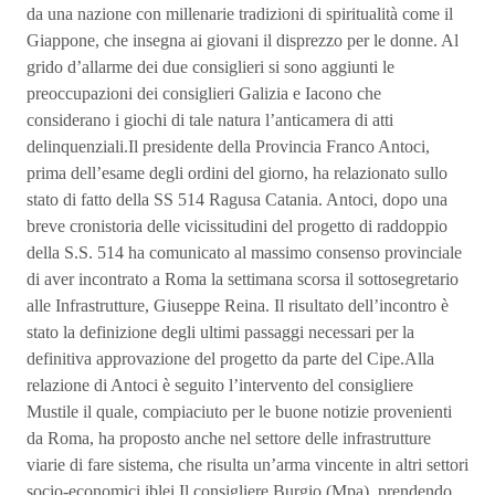
da una nazione con millenarie tradizioni di spiritualità come il
Giappone, che insegna ai giovani il disprezzo per le donne. Al
grido d’allarme dei due consiglieri si sono aggiunti le
preoccupazioni dei consiglieri Galizia e Iacono che
considerano i giochi di tale natura l’anticamera di atti
delinquenziali.Il presidente della Provincia Franco Antoci,
prima dell’esame degli ordini del giorno, ha relazionato sullo
stato di fatto della SS 514 Ragusa Catania. Antoci, dopo una
breve cronistoria delle vicissitudini del progetto di raddoppio
della S.S. 514 ha comunicato al massimo consenso provinciale
di aver incontrato a Roma la settimana scorsa il sottosegretario
alle Infrastrutture, Giuseppe Reina. Il risultato dell’incontro è
stato la definizione degli ultimi passaggi necessari per la
definitiva approvazione del progetto da parte del Cipe.Alla
relazione di Antoci è seguito l’intervento del consigliere
Mustile il quale, compiaciuto per le buone notizie provenienti
da Roma, ha proposto anche nel settore delle infrastrutture
viarie di fare sistema, che risulta un’arma vincente in altri settori
socio-economici iblei.Il consigliere Burgio (Mpa), prendendo