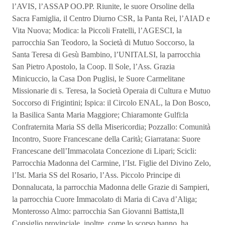
l’AVIS, l’ASSAP OO.PP. Riunite, le suore Orsoline della
Sacra Famiglia, il Centro Diurno CSR, la Panta Rei, l’AIAD e
Vita Nuova; Modica: la Piccoli Fratelli, l’AGESCI, la
parrocchia San Teodoro, la Società di Mutuo Soccorso, la
Santa Teresa di Gesù Bambino, l’UNITALSI, la parrocchia
San Pietro Apostolo, la Coop. Il Sole, l’Ass. Grazia
Minicuccio, la Casa Don Puglisi, le Suore Carmelitane
Missionarie di s. Teresa, la Società Operaia di Cultura e Mutuo
Soccorso di Frigintini; Ispica: il Circolo ENAL, la Don Bosco,
la Basilica Santa Maria Maggiore; Chiaramonte Gulfi:la
Confraternita Maria SS della Misericordia; Pozzallo: Comunità
Incontro, Suore Francescane della Carità; Giarratana: Suore
Francescane dell’Immacolata Concezione di Lipari; Scicli:
Parrocchia Madonna del Carmine, l’Ist. Figlie del Divino Zelo,
l’Ist. Maria SS del Rosario, l’Ass. Piccolo Principe di
Donnalucata, la parrocchia Madonna delle Grazie di Sampieri,
la parrocchia Cuore Immacolato di Maria di Cava d’Aliga;
Monterosso Almo: parrocchia San Giovanni Battista,Il
Consiglio provinciale, inoltre, come lo scorso hanno, ha