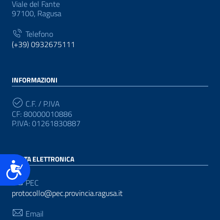
Viale del Fante
97100, Ragusa
Telefono
(+39) 0932675111
INFORMAZIONI
C.F. / P.IVA
CF: 80000010886
P.IVA: 01261830887
POSTA ELETTRONICA
Accessibilità
PEC
protocollo@pec.provincia.ragusa.it
Email