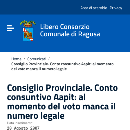
Vai ai contenuti
Nota:
Vai al menu di navigazione
Area di scambio
Privacy
questo
Vai al footer
sito
Web
include
Libero Consorzio
Attiva / disattiva la navigazione
un
Comunale di Ragusa
sistema
di
accessibilità.
Home
/
Comunicati
/
Consiglio Provinciale. Conto consuntivo Aapit: al momento
del voto manca il numero legale
Consiglio Provinciale. Conto
consuntivo Aapit: al
momento del voto manca il
numero legale
Data inserimento:
20 Agosto 2007