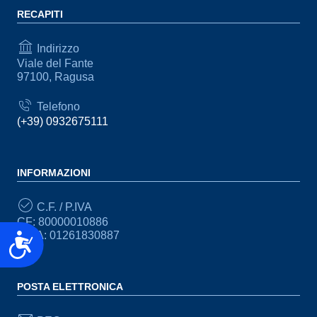
RECAPITI
Indirizzo
Viale del Fante
97100, Ragusa
Telefono
(+39) 0932675111
INFORMAZIONI
C.F. / P.IVA
CF: 80000010886
P.IVA: 01261830887
Accessibilità
POSTA ELETTRONICA