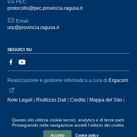
PEC
protocollo@pec.provincia.ragusa.it
Email
urp@provincia.ragusa.it
SEGUICI SU
Sezione Link Utili
Realizzazione e gestione informatica a cura di
Ergacom
Note Legali
Riutilizzo Dati
Credits
Mappa del Sito
Informativa sul trattamento dei dati personali
Reclami e
Segnalazioni
Statistiche accessi
Dichiarazione di
Questo sito utilizza cookie tecnici, analytics e di terze parti.
Proseguendo nella navigazione accetti l’utilizzo dei cookie.
Accessibilità
Accetto
Cookie policy