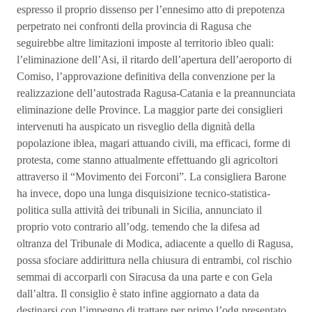
espresso il proprio dissenso per l’ennesimo atto di prepotenza
perpetrato nei confronti della provincia di Ragusa che
seguirebbe altre limitazioni imposte al territorio ibleo quali:
l’eliminazione dell’Asi, il ritardo dell’apertura dell’aeroporto di
Comiso, l’approvazione definitiva della convenzione per la
realizzazione dell’autostrada Ragusa-Catania e la preannunciata
eliminazione delle Province. La maggior parte dei consiglieri
intervenuti ha auspicato un risveglio della dignità della
popolazione iblea, magari attuando civili, ma efficaci, forme di
protesta, come stanno attualmente effettuando gli agricoltori
attraverso il “Movimento dei Forconi”. La consigliera Barone
ha invece, dopo una lunga disquisizione tecnico-statistica-
politica sulla attività dei tribunali in Sicilia, annunciato il
proprio voto contrario all’odg. temendo che la difesa ad
oltranza del Tribunale di Modica, adiacente a quello di Ragusa,
possa sfociare addirittura nella chiusura di entrambi, col rischio
semmai di accorparli con Siracusa da una parte e con Gela
dall’altra. Il consiglio è stato infine aggiornato a data da
destinarsi con l’impegno di trattare per primo l’odg presentato