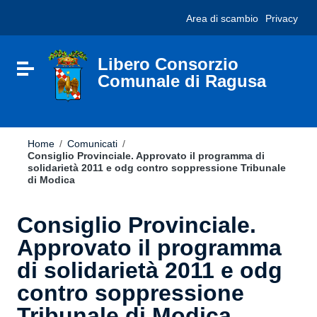
Vai ai contenuti
Nota:
Area di scambio
Privacy
Vai al menu di navigazione
questo
Vai al footer
sito
Web
include
Libero Consorzio
Attiva / disattiva la navigazione
un
Comunale di Ragusa
sistema
di
accessibilità.
Home
/
Comunicati
/
Consiglio Provinciale. Approvato il programma di
solidarietà 2011 e odg contro soppressione Tribunale
di Modica
Consiglio Provinciale.
Approvato il programma
di solidarietà 2011 e odg
contro soppressione
Tribunale di Modica