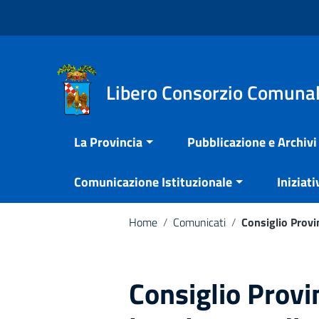
Vai ai contenuti
Nota:
Vai al menu di navigazione
questo
Vai al footer
sito
Web
include
Libero Consorzio Comunal
un
sistema
La Provincia
Pubblicazione e Archivi
di
accessibilità.
Comunicazione Istituzionale
Iniziati
Premi
Control-
F11
Home
/
Comunicati
/
Consiglio Provin
per
adattare
il
Consiglio Provi
sito
web