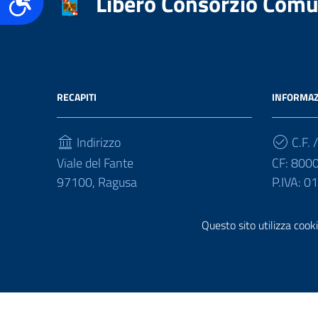
Libero Consorzio Comu
Accessibilità
RECAPITI
INFORMAZ
Indirizzo
C.F. /
Viale del Fante
CF: 800
97100, Ragusa
P.IVA: 
Telefono
Questo sito utilizza cooki
(+39) 0932675111
Sezione Link Utili
Realizzazione e gestione informatica a cura di
Ergacom