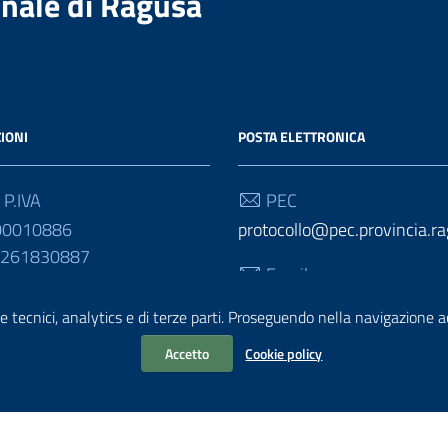
nale di Ragusa
IONI
POSTA ELETTRONICA
 P.IVA
PEC
00010886
protocollo@pec.provincia.ra
01261830887
Email
urp@provincia.ragusa.it
e tecnici, analytics e di terze parti. Proseguendo nella navigazione acc
Accetto
Cookie policy