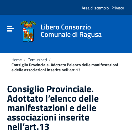
Vai ai contenuti
Nota:
Vai al menu di navigazione
Area di scambio
Privacy
questo
Vai al footer
sito
Web
include
Libero Consorzio
Attiva / disattiva la navigazione
un
Comunale di Ragusa
sistema
di
accessibilità.
Home
/
Comunicati
/
Consiglio Provinciale. Adottato l’elenco delle manifestazioni
e delle associazioni inserite nell’art.13
Consiglio Provinciale.
Adottato l’elenco delle
manifestazioni e delle
associazioni inserite
nell’art.13