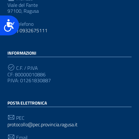
Viale del Fante
97100, Ragusa
Accessibilità
Telefono
(+39) 0932675111
INFORMAZIONI
C.F. / P.IVA
CF: 80000010886
P.IVA: 01261830887
POSTA ELETTRONICA
PEC
protocollo@pec.provincia.ragusa.it
Email