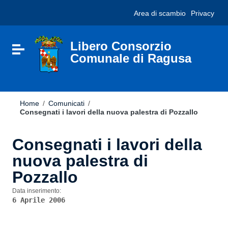
Vai ai contenuti
Nota:
Area di scambio
Privacy
Vai al menu di navigazione
questo
Vai al footer
sito
Web
include
Libero Consorzio
Attiva / disattiva la navigazione
un
Comunale di Ragusa
sistema
di
accessibilità.
Home
/
Comunicati
/
Consegnati i lavori della nuova palestra di Pozzallo
Consegnati i lavori della
nuova palestra di
Pozzallo
Data inserimento:
6 Aprile 2006