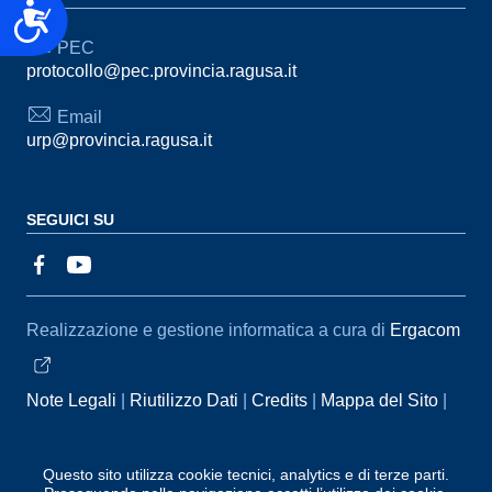
Accessibilità
PEC
protocollo@pec.provincia.ragusa.it
Email
urp@provincia.ragusa.it
SEGUICI SU
Sezione Link Utili
Realizzazione e gestione informatica a cura di
Ergacom
Note Legali
Riutilizzo Dati
Credits
Mappa del Sito
Informativa sul trattamento dei dati personali
Reclami e
Segnalazioni
Statistiche accessi
Dichiarazione di
Questo sito utilizza cookie tecnici, analytics e di terze parti.