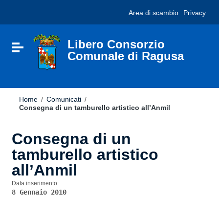
Vai ai contenuti
Nota:
Area di scambio
Privacy
Vai al menu di navigazione
questo
Vai al footer
sito
Web
include
Libero Consorzio
Attiva / disattiva la navigazione
un
Comunale di Ragusa
sistema
di
accessibilità.
Home
/
Comunicati
/
Consegna di un tamburello artistico all’Anmil
Consegna di un
tamburello artistico
all’Anmil
Data inserimento:
8 Gennaio 2010