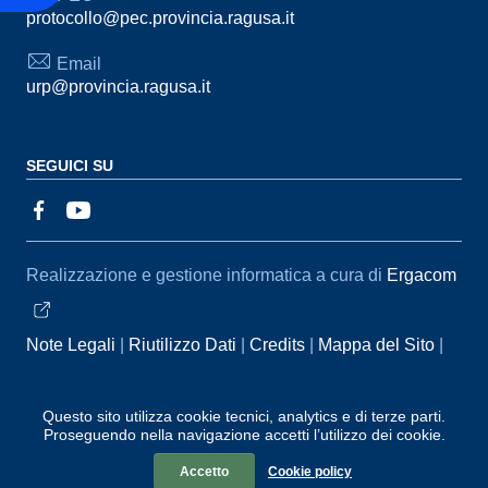
protocollo@pec.provincia.ragusa.it
Email
urp@provincia.ragusa.it
SEGUICI SU
Sezione Link Utili
Realizzazione e gestione informatica a cura di
Ergacom
Note Legali
Riutilizzo Dati
Credits
Mappa del Sito
Informativa sul trattamento dei dati personali
Reclami e
Segnalazioni
Statistiche accessi
Dichiarazione di
Questo sito utilizza cookie tecnici, analytics e di terze parti.
Proseguendo nella navigazione accetti l’utilizzo dei cookie.
Accessibilità
Accetto
Cookie policy