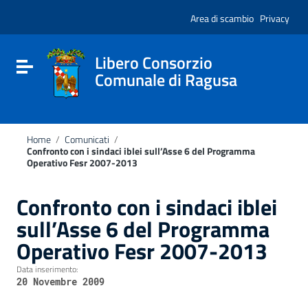
Vai ai contenuti
Nota:
Vai al menu di navigazione
Area di scambio
Privacy
questo
Vai al footer
sito
Web
include
Libero Consorzio
Attiva / disattiva la navigazione
un
Comunale di Ragusa
sistema
di
accessibilità.
Home
/
Comunicati
/
Confronto con i sindaci iblei sull’Asse 6 del Programma
Operativo Fesr 2007-2013
Confronto con i sindaci iblei
sull’Asse 6 del Programma
Operativo Fesr 2007-2013
Data inserimento:
20 Novembre 2009