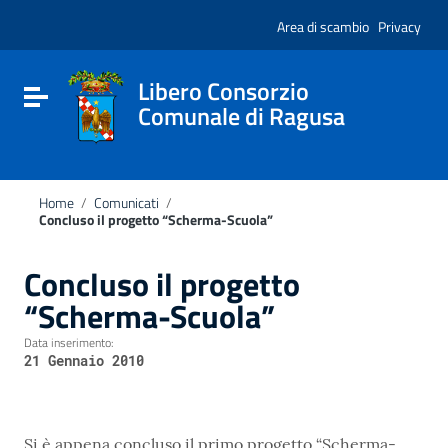
Vai ai contenuti
Nota:
Vai al menu di navigazione
Area di scambio
Privacy
questo
Vai al footer
sito
Web
include
Libero Consorzio
Attiva / disattiva la navigazione
un
Comunale di Ragusa
sistema
di
accessibilità.
Home
/
Comunicati
/
Concluso il progetto “Scherma-Scuola”
Concluso il progetto
“Scherma-Scuola”
Data inserimento:
21 Gennaio 2010
Si è appena concluso il primo progetto “Scherma-