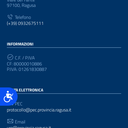
97100, Ragusa
Telefono
(+39) 0932675111
INFORMAZIONI
C.F. / P.IVA
CF: 80000010886
P.IVA: 01261830887
POSTA ELETTRONICA
Accessibilità
PEC
protocollo@pec.provincia.ragusa.it
Email
urp@provincia.ragusa.it