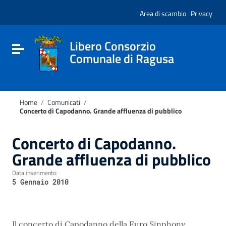
Vai ai contenuti
Nota:
Vai al menu di navigazione
Area di scambio
Privacy
questo
Vai al footer
sito
Web
include
Libero Consorzio
Attiva / disattiva la navigazione
un
Comunale di Ragusa
sistema
di
accessibilità.
Home
/
Comunicati
/
Concerto di Capodanno. Grande affluenza di pubblico
Concerto di Capodanno.
Grande affluenza di pubblico
Data inserimento:
5 Gennaio 2010
Il concerto di Capodanno della Euro Sinphony