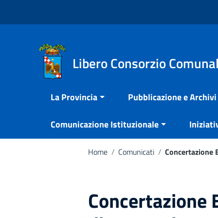
Vai ai contenuti
Nota:
Vai al menu di navigazione
questo
Vai al footer
sito
Web
include
Libero Consorzio Comunal
un
sistema
La Provincia
Pubblicazione e Archivi
di
accessibilità.
Comunicazione Istituzionale
Iniziati
Premi
Control-
F11
Home
/
Comunicati
/
Concertazione En
per
adattare
il
Concertazione E
sito
web