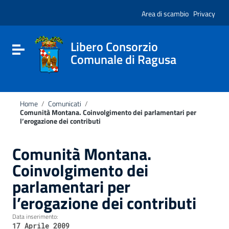
Vai ai contenuti
Nota:
Vai al menu di navigazione
Area di scambio
Privacy
questo
Vai al footer
sito
Web
include
Libero Consorzio
Attiva / disattiva la navigazione
un
Comunale di Ragusa
sistema
di
accessibilità.
Home
/
Comunicati
/
Comunità Montana. Coinvolgimento dei parlamentari per
l’erogazione dei contributi
Comunità Montana.
Coinvolgimento dei
parlamentari per
l’erogazione dei contributi
Data inserimento:
17 Aprile 2009