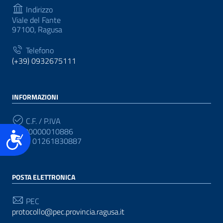
Indirizzo
Viale del Fante
97100, Ragusa
Telefono
(+39) 0932675111
INFORMAZIONI
C.F. / P.IVA
CF: 80000010886
Accessibilità
P.IVA: 01261830887
POSTA ELETTRONICA
PEC
protocollo@pec.provincia.ragusa.it