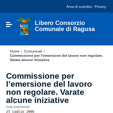
Vai ai contenuti
Nota:
Area di scambio
Privacy
Vai al menu di navigazione
questo
Vai al footer
sito
Web
include
Libero Consorzio
Attiva / disattiva la navigazione
un
Comunale di Ragusa
sistema
di
accessibilità.
Home
/
Comunicati
/
Commissione per l’emersione del lavoro non regolare.
Varate alcune iniziative
Commissione per
l’emersione del lavoro
non regolare. Varate
alcune iniziative
Data inserimento:
25 Luglio 2006