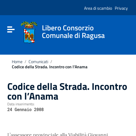
Vai ai contenuti
Nota:
Vai al menu di navigazione
Area di scambio
Privacy
questo
Vai al footer
sito
Web
include
Libero Consorzio
Attiva / disattiva la navigazione
un
Comunale di Ragusa
sistema
di
accessibilità.
Home
/
Comunicati
/
Codice della Strada. Incontro con l’Anama
Codice della Strada. Incontro
con l’Anama
Data inserimento:
24 Gennaio 2008
L’assessore provinciale alla Viabilità Giovanni