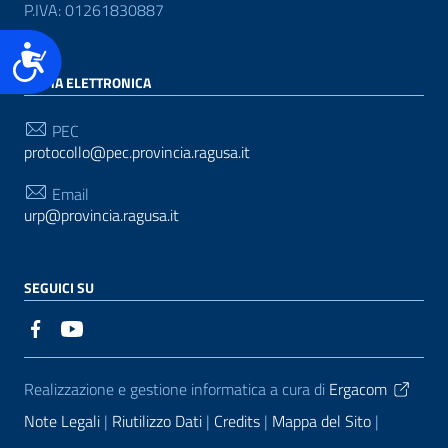
P.IVA: 01261830887
Accessibilità
POSTA ELETTRONICA
PEC
protocollo@pec.provincia.ragusa.it
Email
urp@provincia.ragusa.it
SEGUICI SU
Sezione Link Utili
Realizzazione e gestione informatica a cura di
Ergacom
Note Legali
Riutilizzo Dati
Credits
Mappa del Sito